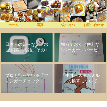
うちでプロぱん
ホーム
写真
ごあいさつ
お問い合わせ
日本人の知らない「水
知っておくと便利な
温調整」の話。その1
「ベーカーズパーセン
ト」の話
プロも行っている「フ
「牛乳⇔スキムミル
ィンガーチェック」の
ク」の換算について。
話。