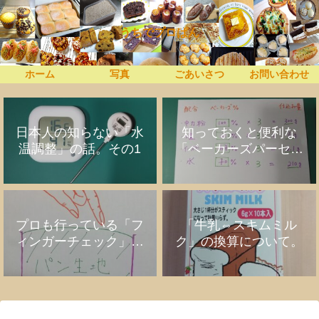
うちでプロぱん
ホーム
写真
ごあいさつ
お問い合わせ
日本人の知らない「水
知っておくと便利な
温調整」の話。その1
「ベーカーズパーセン
ト」の話
プロも行っている「フ
「牛乳⇔スキムミル
ィンガーチェック」の
ク」の換算について。
話。