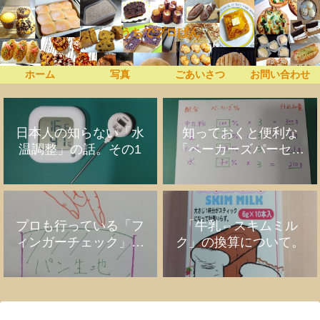
うちでプロぱん
ホーム
写真
ごあいさつ
お問い合わせ
日本人の知らない「水
知っておくと便利な
温調整」の話。その1
「ベーカーズパーセン
ト」の話
プロも行っている「フ
「牛乳⇔スキムミル
ィンガーチェック」の
ク」の換算について。
話。