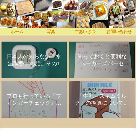
うちでプロぱん
ホーム
写真
ごあいさつ
お問い合わせ
日本人の知らない「水
知っておくと便利な
温調整」の話。その1
「ベーカーズパーセン
ト」の話
プロも行っている「フ
「牛乳⇔スキムミル
ィンガーチェック」の
ク」の換算について。
話。