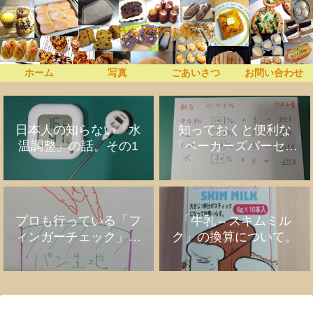
うちでプロぱん
ホーム
写真
ごあいさつ
お問い合わせ
日本人の知らない「水
知っておくと便利な
温調整」の話。その1
「ベーカーズパーセン
ト」の話
プロも行っている「フ
「牛乳⇔スキムミル
ィンガーチェック」の
ク」の換算について。
話。