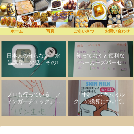
うちでプロぱん
ホーム
写真
ごあいさつ
お問い合わせ
日本人の知らない「水
知っておくと便利な
温調整」の話。その1
「ベーカーズパーセン
ト」の話
プロも行っている「フ
「牛乳⇔スキムミル
ィンガーチェック」の
ク」の換算について。
話。