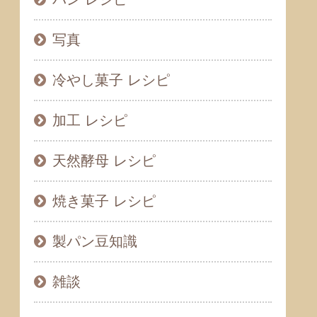
写真
冷やし菓子 レシピ
加工 レシピ
天然酵母 レシピ
焼き菓子 レシピ
製パン豆知識
雑談