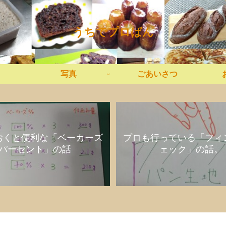
うちでプロぱん
写真
ごあいさつ
おくと便利な「ベーカーズ
プロも行っている「フィ
パーセント」の話
ェック」の話。