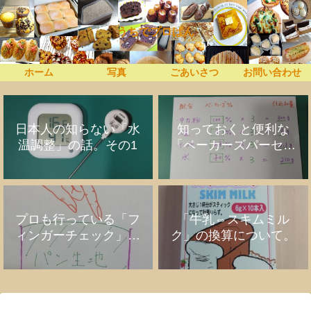
うちでプロぱん
ホーム
写真
ごあいさつ
お問い合わせ
日本人の知らない「水
知っておくと便利な
温調整」の話。その1
「ベーカーズパーセン
ト」の話
プロも行っている「フ
「牛乳⇔スキムミル
ィンガーチェック」の
ク」の換算について。
話。