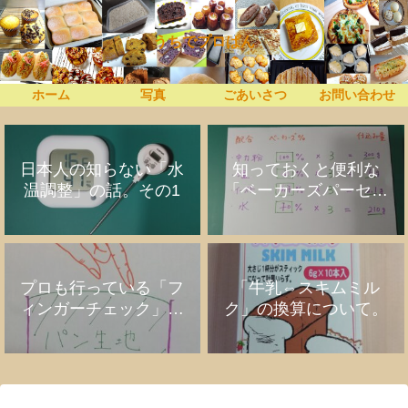
うちでプロぱん
ホーム
写真
ごあいさつ
お問い合わせ
日本人の知らない「水
知っておくと便利な
温調整」の話。その1
「ベーカーズパーセン
ト」の話
プロも行っている「フ
「牛乳⇔スキムミル
ィンガーチェック」の
ク」の換算について。
話。