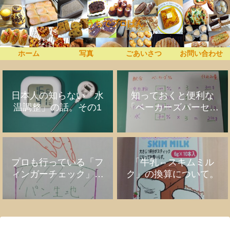
うちでプロぱん
ホーム
写真
ごあいさつ
お問い合わせ
日本人の知らない「水
知っておくと便利な
温調整」の話。その1
「ベーカーズパーセン
ト」の話
プロも行っている「フ
「牛乳⇔スキムミル
ィンガーチェック」の
ク」の換算について。
話。