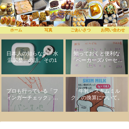
うちでプロぱん
ホーム
写真
ごあいさつ
お問い合わせ
日本人の知らない「水
知っておくと便利な
温調整」の話。その1
「ベーカーズパーセン
ト」の話
プロも行っている「フ
「牛乳⇔スキムミル
ィンガーチェック」の
ク」の換算について。
話。