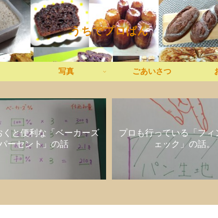
うちでプロぱん
写真
ごあいさつ
おくと便利な「ベーカーズ
プロも行っている「フィ
パーセント」の話
ェック」の話。