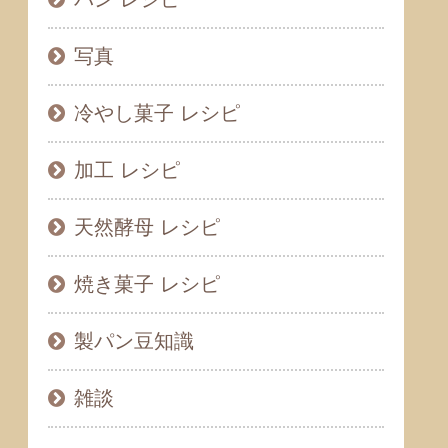
写真
冷やし菓子 レシピ
加工 レシピ
天然酵母 レシピ
焼き菓子 レシピ
製パン豆知識
雑談