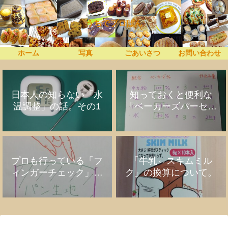
うちでプロぱん
ホーム
写真
ごあいさつ
お問い合わせ
日本人の知らない「水
知っておくと便利な
温調整」の話。その1
「ベーカーズパーセン
ト」の話
プロも行っている「フ
「牛乳⇔スキムミル
ィンガーチェック」の
ク」の換算について。
話。