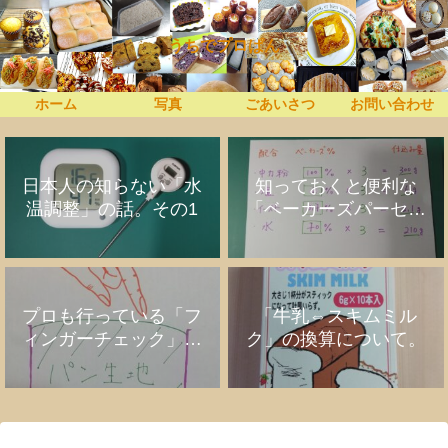
うちでプロぱん
ホーム
写真
ごあいさつ
お問い合わせ
日本人の知らない「水
知っておくと便利な
温調整」の話。その1
「ベーカーズパーセン
ト」の話
プロも行っている「フ
「牛乳⇔スキムミル
ィンガーチェック」の
ク」の換算について。
話。