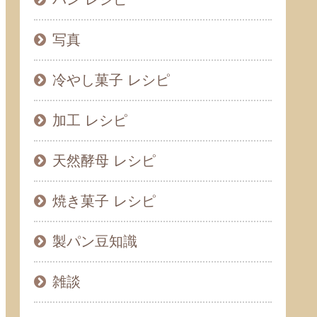
写真
冷やし菓子 レシピ
加工 レシピ
天然酵母 レシピ
焼き菓子 レシピ
製パン豆知識
雑談