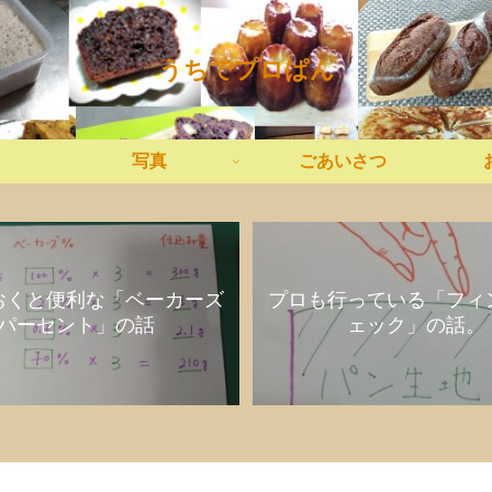
うちでプロぱん
写真
ごあいさつ
おくと便利な「ベーカーズ
プロも行っている「フィ
パーセント」の話
ェック」の話。