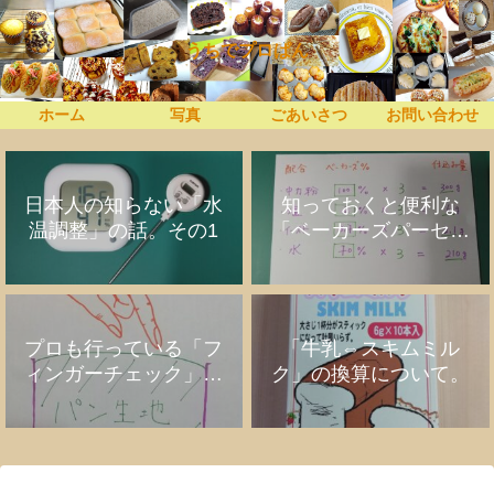
うちでプロぱん
ホーム
写真
ごあいさつ
お問い合わせ
日本人の知らない「水
知っておくと便利な
温調整」の話。その1
「ベーカーズパーセン
ト」の話
プロも行っている「フ
「牛乳⇔スキムミル
ィンガーチェック」の
ク」の換算について。
話。