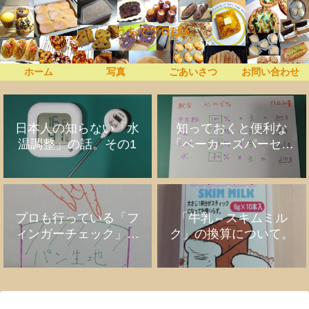
うちでプロぱん
ホーム
写真
ごあいさつ
お問い合わせ
日本人の知らない「水
知っておくと便利な
温調整」の話。その1
「ベーカーズパーセン
ト」の話
プロも行っている「フ
「牛乳⇔スキムミル
ィンガーチェック」の
ク」の換算について。
話。