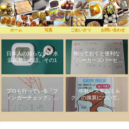
うちでプロぱん
ホーム
写真
ごあいさつ
お問い合わせ
日本人の知らない「水
知っておくと便利な
温調整」の話。その1
「ベーカーズパーセン
ト」の話
プロも行っている「フ
「牛乳⇔スキムミル
ィンガーチェック」の
ク」の換算について。
話。