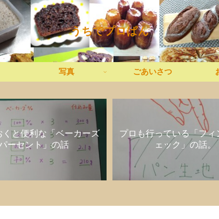
うちでプロぱん
写真
ごあいさつ
おくと便利な「ベーカーズ
プロも行っている「フィ
パーセント」の話
ェック」の話。