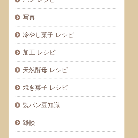
写真
冷やし菓子 レシピ
加工 レシピ
天然酵母 レシピ
焼き菓子 レシピ
製パン豆知識
雑談