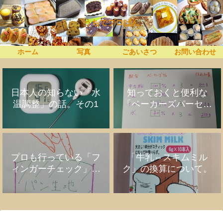
うちでプロぱん
ホーム
写真
ごあいさつ
お問い合わせ
日本人の知らない「水
知っておくと便利な
温調整」の話。その1
「ベーカーズパーセン
ト」の話
プロも行っている「フ
「牛乳⇔スキムミル
ィンガーチェック」の
ク」の換算について。
話。