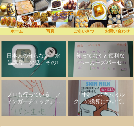
うちでプロぱん
ホーム
写真
ごあいさつ
お問い合わせ
日本人の知らない「水
知っておくと便利な
温調整」の話。その1
「ベーカーズパーセン
ト」の話
プロも行っている「フ
「牛乳⇔スキムミル
ィンガーチェック」の
ク」の換算について。
話。